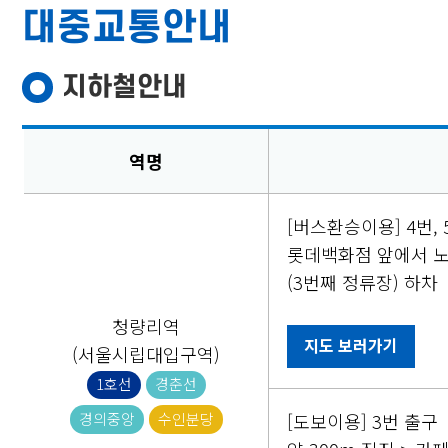
대중교통안내
지하철안내
역명
[버스환승이용] 4번, 
롯데백화점 앞에서 노선버스
(3번째 정류장) 하차
청량리역
지도 보러가기
(서울시립대입구역)
1호선
경춘선
경의중앙
수인분당
[도보이용] 3번 출구