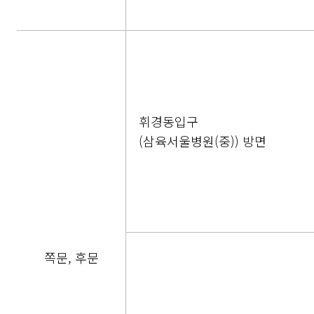
휘경동입구
(삼육서울병원(중)) 방면
쪽문, 후문