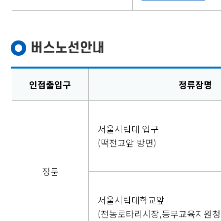
버스노선안내
인접출입구
정류장명
서울시립대 입구
(떡전교앞 방면)
정문
서울시립대학교앞
(전농로타리시장,동부교육지원청 